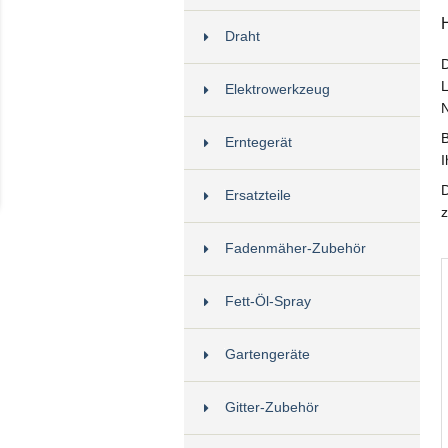
Draht
D
L
Elektrowerkzeug
N
B
Erntegerät
I
D
Ersatzteile
Fadenmäher-Zubehör
Fett-Öl-Spray
Gartengeräte
Gitter-Zubehör