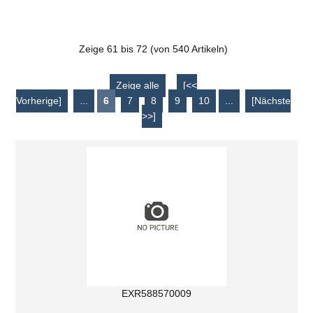
Zeige
61
bis
72
(von
540
Artikeln)
Zeige alle
[<<
Vorherige]
...
6
7
8
9
10
...
[Nächste
>>]
EXR588570009