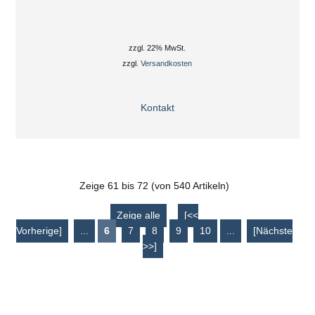
zzgl. 22% MwSt.
zzgl.
Versandkosten
Kontakt
Zeige
61
bis
72
(von
540
Artikeln)
Zeige alle
[<<
Vorherige]
...
6
7
8
9
10
...
[Nächste
>>]