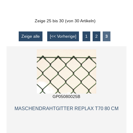
Zeige
25
bis
30
(von
30
Artikeln)
Zeige alle
[<< Vorherige]
1
2
3
GP05080025B
MASCHENDRAHTGITTER REPLAX T70 80 CM