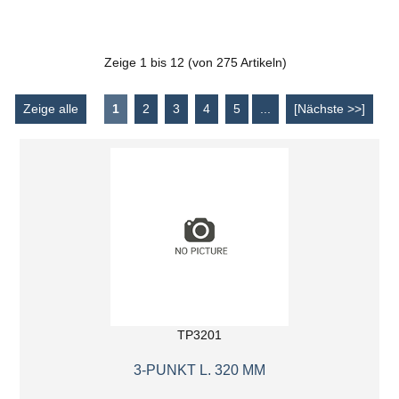
Zeige
1
bis
12
(von
275
Artikeln)
Zeige alle
1
2
3
4
5
...
[Nächste >>]
TP3201
3-PUNKT L. 320 MM