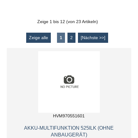
Zeige
1
bis
12
(von
23
Artikeln)
Zeige alle
1
2
[Nächste >>]
HVM970551601
AKKU-MULTIFUNKTION 525ILK (OHNE
ANBAUGERÄT)