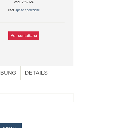
escl. 22% IVA
escl.
spese spedizione
Per contattarci
IBUNG
DETAILS